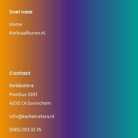
Snel naar
Home
Kerkzaalhuren.nl
Contact
Kerk&cetera
Postbus 1001
4200 CA Gorinchem
info@kerketcetera.nl
(085) 203 32 35