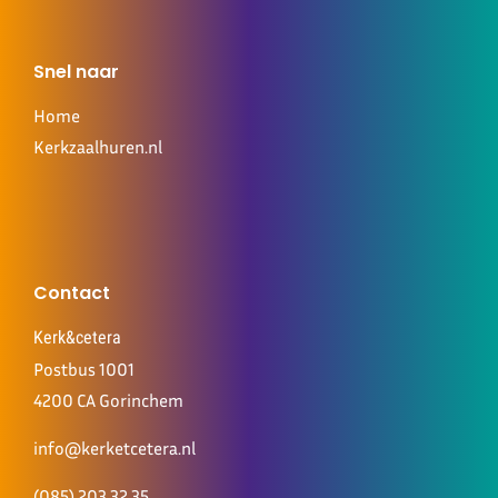
Snel naar
Home
Kerkzaalhuren.nl
Contact
Kerk&cetera
Postbus 1001
4200 CA Gorinchem
info@kerketcetera.nl
(085) 203 32 35