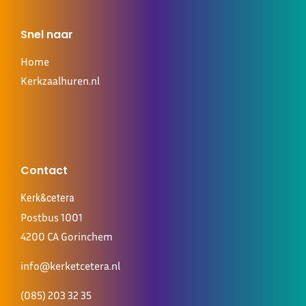
Snel naar
Home
Kerkzaalhuren.nl
Contact
Kerk&cetera
Postbus 1001
4200 CA Gorinchem
info@kerketcetera.nl
(085) 203 32 35